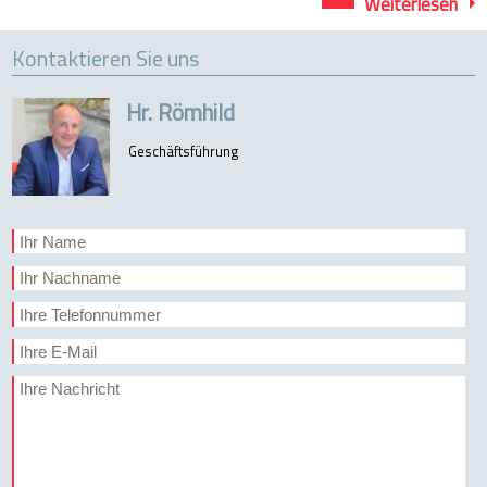
Wie
Weiterlesen
2
neu
Kontaktieren Sie uns
Pro
in
Mit
Hr. Römhild
Geschäftsführung