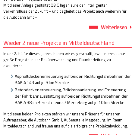
Mit dieser Anlage gestaltet QBIC Ingenieure den intelligenten
Verkehrsfluss der Zukunft – und begleitet das Projekt auch weiterhin für
die Autobahn GmbH.
Pro
Weiterlesen
Ver
A6,
AK
Wieder 2 neue Projekte in Mitteldeutschland
Wei
We
In der 2. Hälfte dieses Jahres haben wir es geschafft, zwei interessante
QBI
große Projekte in der Bauüberwachung und Bauoberleitung zu
ges
inte
akquirieren.
Ver
der
Asphaltdeckenerneuerung auf beiden Richtungsfahrbahnen der
Zuk
BAB A 143 auf je 9 km Strecke
Betondeckenerneuerung, Brückensanierung und Erneuerung
der Fahrbahnausstattung auf beiden Richtungsfahrbahnen der
BAB A 38 im Bereich Leuna / Merseburg auf je 10 km Strecke
Mit diesen beiden Projekten stärken wir unsere Präsenz für unseren
Auftraggeber, die Autobahn GmbH, Außenstelle Magdeburg, im Raum
Mitteldeutschland und freuen uns auf die erfolgreiche Projektabwicklung.