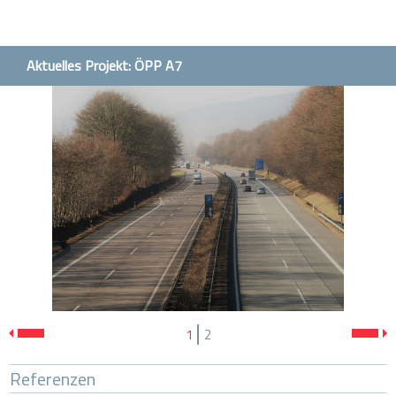
Aktuelles Projekt: ÖPP A7
1
2
Sechsstreifiger Ausbau der A 7 zw.
AS Bockenem und AS Göttingen
Unsere Leistung: Obere Baubegleitung (OBB= Steuerung und Oberbauleitung)
Referenzen
Bauzeit : bis Ende 2022